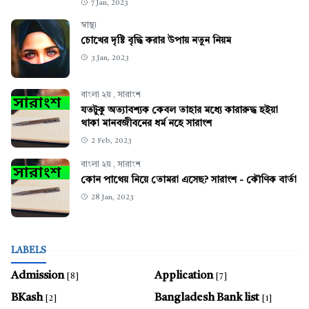
7 Jan, 2023
স্বাস্থ্য
চোখের দৃষ্টি বৃদ্ধি করার উপায় নতুন নিয়ম
3 Jan, 2023
বাংলা ২য়
,
সারাংশ
যতটুকু অত্যাবশ্যক কেবল তাহার মধ্যে কারারুদ্ধ হইয়া
থাকা মানবজীবনের ধর্ম নহে সারাংশ
2 Feb, 2023
বাংলা ২য়
,
সারাংশ
কোন পাথেয় নিয়ে তোমরা এসেছ? সারাংশ - কৌণিক বার্তা
28 Jan, 2023
LABELS
Admission
Application
[8]
[7]
BKash
Bangladesh Bank list
[2]
[1]