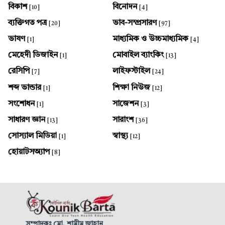
বিকাশ
বিনোদন
[10]
[4]
ব্যক্তিগত পত্র
ভাব-সম্প্রসারণ
[20]
[97]
ভাষণ
মাধ্যমিক ও উচ্চমাধ্যমিক
[1]
[4]
মেহেদী ডিজাইন
মোবাইল ব্যাংকিং
[1]
[13]
রেসিপি
লাইফস্টাইল
[7]
[24]
শব্দ ভান্ডার
শিক্ষা নিউজ
[1]
[12]
সংশোধন
সাজেশন
[1]
[3]
সাধারণ জ্ঞান
সারাংশ
[13]
[36]
সোস্যাল মিডিয়া
স্বাস্থ্য
[1]
[12]
হোয়াটসঅ্যাপ
[8]
সম্পাদকঃ মো. শামীম জাহান