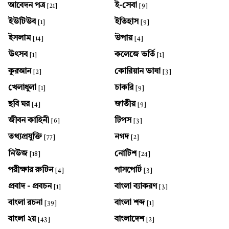
আবেদন পত্র
ই-সেবা
[21]
[9]
ইউটিউব
ইতিহাস
[1]
[9]
ইসলাম
উপায়
[14]
[4]
উৎসব
কলেজে ভর্তি
[1]
[1]
কুরআন
কোরিয়ান ভাষা
[2]
[3]
খেলাধুলা
চাকরি
[1]
[9]
ছবি ঘর
জাতীয়
[4]
[9]
জীবন কাহিনী
টিপস
[6]
[3]
তথ্যপ্রযুক্তি
নগদ
[77]
[2]
নিউজ
নোটিশ
[18]
[24]
পরীক্ষার রুটিন
পাসপোর্ট
[4]
[3]
প্রবাদ - প্রবচন
বাংলা ব্যাকরণ
[1]
[3]
বাংলা রচনা
বাংলা শব্দ
[39]
[1]
বাংলা ২য়
বাংলাদেশ
[43]
[2]