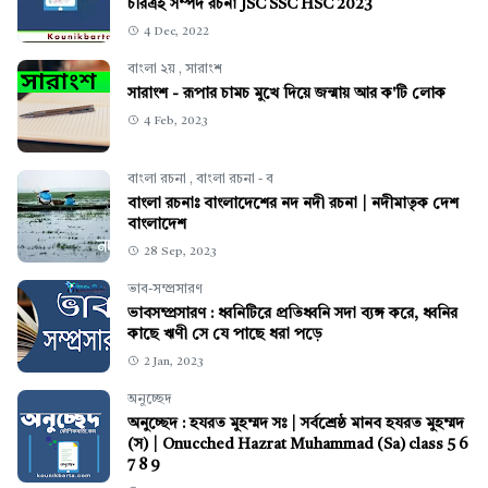
চরিত্রই সম্পদ রচনা JSC SSC HSC 2023
4 Dec, 2022
বাংলা ২য়
,
সারাংশ
সারাংশ - রূপার চামচ মুখে দিয়ে জন্মায় আর ক'টি লোক
4 Feb, 2023
বাংলা রচনা
,
বাংলা রচনা - ব
বাংলা রচনাঃ বাংলাদেশের নদ নদী রচনা | নদীমাতৃক দেশ
বাংলাদেশ
28 Sep, 2023
ভাব-সম্প্রসারণ
ভাবসম্প্রসারণ : ধ্বনিটিরে প্রতিধ্বনি সদা ব্যঙ্গ করে, ধ্বনির
কাছে ঋণী সে যে পাছে ধরা পড়ে
2 Jan, 2023
অনুচ্ছেদ
অনুচ্ছেদ : হযরত মুহম্মদ সঃ | সর্বশ্রেষ্ঠ মানব হযরত মুহম্মদ
(স) | Onucched Hazrat Muhammad (Sa) class 5 6
7 8 9