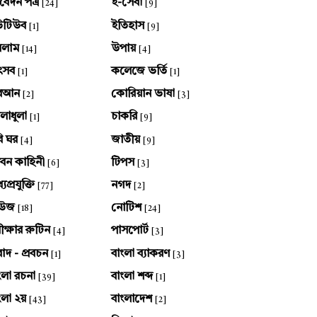
েদন পত্র
ই-সেবা
[24]
[9]
উটিউব
ইতিহাস
[1]
[9]
সলাম
উপায়
[14]
[4]
ৎসব
কলেজে ভর্তি
[1]
[1]
ুরআন
কোরিয়ান ভাষা
[2]
[3]
লাধুলা
চাকরি
[1]
[9]
ি ঘর
জাতীয়
[4]
[9]
বন কাহিনী
টিপস
[6]
[3]
যপ্রযুক্তি
নগদ
[77]
[2]
িউজ
নোটিশ
[18]
[24]
ীক্ষার রুটিন
পাসপোর্ট
[4]
[3]
বাদ - প্রবচন
বাংলা ব্যাকরণ
[1]
[3]
ংলা রচনা
বাংলা শব্দ
[39]
[1]
ংলা ২য়
বাংলাদেশ
[43]
[2]