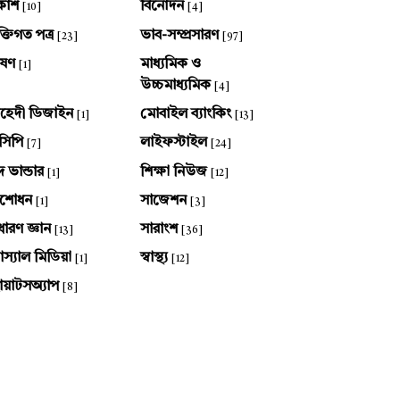
কাশ
বিনোদন
[10]
[4]
ক্তিগত পত্র
ভাব-সম্প্রসারণ
[23]
[97]
ষণ
মাধ্যমিক ও
[1]
উচ্চমাধ্যমিক
[4]
হেদী ডিজাইন
মোবাইল ব্যাংকিং
[1]
[13]
সিপি
লাইফস্টাইল
[7]
[24]
দ ভান্ডার
শিক্ষা নিউজ
[1]
[12]
ংশোধন
সাজেশন
[1]
[3]
ধারণ জ্ঞান
সারাংশ
[13]
[36]
স্যাল মিডিয়া
স্বাস্থ্য
[1]
[12]
য়াটসঅ্যাপ
[8]