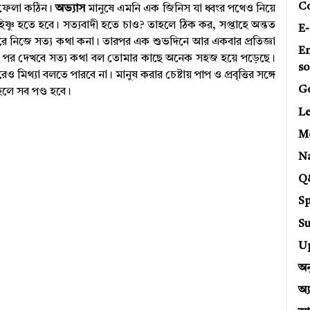
C
 ফেলা কঠিন।
অভ্যাস
মানুষে এমনি এক জিনিস যা ধ্বংর পথেও নিয়ে
্ণু হতে হবে। সত্যবাদী হতে চাও? তাহলে ঠিক কর, সপ্তাহে অন্তত
E-
করে নিজে সত্য কথা কনা। তারপর এক শুভদিনে আর একবার প্রতিজ্ঞা
E
বছর পর দেখবে সত্য কথা বল তোমার কাছে অনেক সহজ হয়ে পড়েছে।
so
্যা বলতে পারবে না। মানুষ করার চেষ্টায় পাপ ও প্রবৃত্তির সঙ্গে
G
হলে সব পণ্ড হবে।
Le
Mo
N
Q
Sp
Su
U
অন
অ্