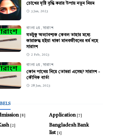
চোখের দৃষ্টি বৃদ্ধি করার উপায় নতুন নিয়ম
3 Jan, 2023
বাংলা ২য়
,
সারাংশ
যতটুকু অত্যাবশ্যক কেবল তাহার মধ্যে
কারারুদ্ধ হইয়া থাকা মানবজীবনের ধর্ম নহে
সারাংশ
2 Feb, 2023
বাংলা ২য়
,
সারাংশ
কোন পাথেয় নিয়ে তোমরা এসেছ? সারাংশ -
কৌণিক বার্তা
28 Jan, 2023
BELS
dmission
Application
[8]
[7]
Kash
Bangladesh Bank
[2]
list
[1]