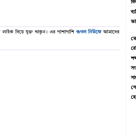
বি
ব্য
ভা
ে
লাইক দিয়ে যুক্ত থাকুন। এর পাশাপাশি
গুগল নিউজে
আমাদের
মে
রে
শব্
স
সা
সো
হো