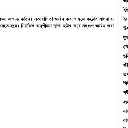
আব
ই
ফেলা অত্যন্ত কঠিন। সত্যবাদিতা অর্জন করতে হলে কঠোর সাধনা ও
ই
গ করতে হবে। নিয়মিত অনুশীলন ছাড়া হঠাৎ করে সদ্‌গুণ অর্জন করা
উ
ক
খে
ছব
জী
তথ্
ন
পর
প্র
বা
বা