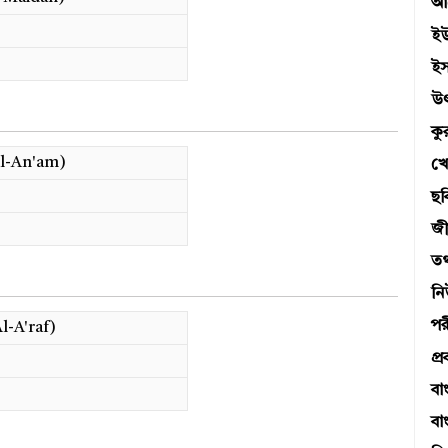
আব
ই
ই
উ
ক
l-An'am)
খে
ছব
জী
তথ্
ন
পর
l-A'raf)
প্র
বা
বা