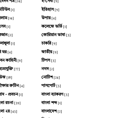
েদন পত্র
ই-সেবা
[24]
[9]
উটিউব
ইতিহাস
[1]
[9]
সলাম
উপায়
[14]
[4]
ৎসব
কলেজে ভর্তি
[1]
[1]
ুরআন
কোরিয়ান ভাষা
[2]
[3]
লাধুলা
চাকরি
[1]
[9]
ি ঘর
জাতীয়
[4]
[9]
বন কাহিনী
টিপস
[6]
[3]
যপ্রযুক্তি
নগদ
[77]
[2]
িউজ
নোটিশ
[18]
[24]
ীক্ষার রুটিন
পাসপোর্ট
[4]
[3]
বাদ - প্রবচন
বাংলা ব্যাকরণ
[1]
[3]
ংলা রচনা
বাংলা শব্দ
[39]
[1]
ংলা ২য়
বাংলাদেশ
[43]
[2]