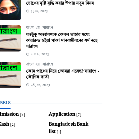
চোখের দৃষ্টি বৃদ্ধি করার উপায় নতুন নিয়ম
3 Jan, 2023
বাংলা ২য়
,
সারাংশ
যতটুকু অত্যাবশ্যক কেবল তাহার মধ্যে
কারারুদ্ধ হইয়া থাকা মানবজীবনের ধর্ম নহে
সারাংশ
2 Feb, 2023
বাংলা ২য়
,
সারাংশ
কোন পাথেয় নিয়ে তোমরা এসেছ? সারাংশ -
কৌণিক বার্তা
28 Jan, 2023
BELS
dmission
Application
[8]
[7]
Kash
Bangladesh Bank
[2]
list
[1]