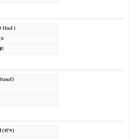
দ Hud )
২৩
্কা
Yusuf)
 (রা’দ)