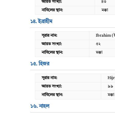
আয়ত সংখ্যা:
৪৩
নাযিলের স্থান:
মক্কা
১৪. ইব্রাহীম
সূরার নাম:
Ibrahim (ই
আয়ত সংখ্যা:
৫২
নাযিলের স্থান:
মক্কা
১৫. হিজর
সূরার নাম:
Hij
আয়ত সংখ্যা:
৯৯
নাযিলের স্থান:
মক্কা
১৬. নাহল