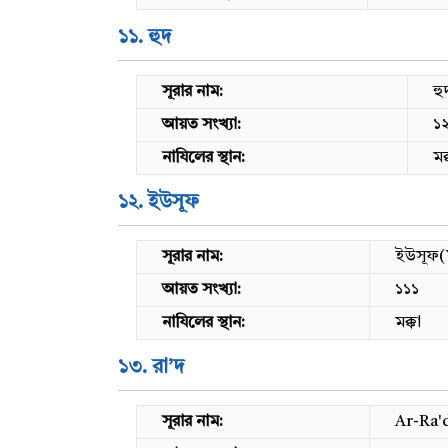
১১. হুদ
সূরার নাম:
হু
আয়ত সংখ্যা:
১
নাযিলের স্থান:
মক
১২. ইউসূফ
সূরার নাম:
ইউসূফ(
আয়ত সংখ্যা:
১১১
নাযিলের স্থান:
মক্কা
১৩. রা’দ
সূরার নাম:
Ar-Ra'd