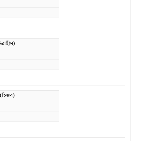
ব্রাহীম)
r(হিজর)