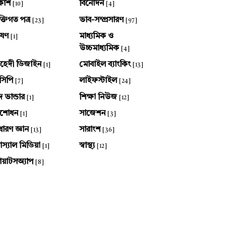
কাশ
বিনোদন
[10]
[4]
ক্তিগত পত্র
ভাব-সম্প্রসারণ
[23]
[97]
ষণ
মাধ্যমিক ও
[1]
উচ্চমাধ্যমিক
[4]
হেদী ডিজাইন
মোবাইল ব্যাংকিং
[1]
[13]
সিপি
লাইফস্টাইল
[7]
[24]
দ ভান্ডার
শিক্ষা নিউজ
[1]
[12]
ংশোধন
সাজেশন
[1]
[3]
ধারণ জ্ঞান
সারাংশ
[13]
[36]
স্যাল মিডিয়া
স্বাস্থ্য
[1]
[12]
য়াটসঅ্যাপ
[8]