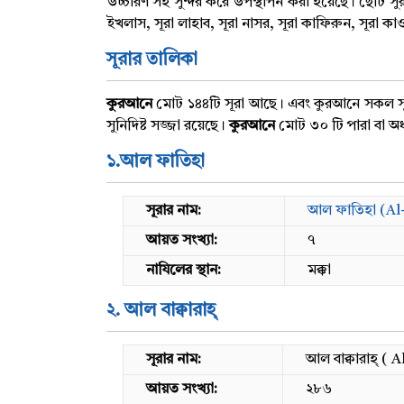
উচ্চারণ সহ সুন্দর করে উপস্থাপন করা হয়েছে। ছোট সুরা
ইখলাস, সূরা লাহাব, সূরা নাসর, সূরা কাফিরুন, সূরা কাওস
সূরার তালিকা
কুরআনে
মোট ১৪৪টি সূরা আছে। এবং কুরআনে সকল সূ
সুনিদিষ্ট সজ্জা রয়েছে।
কুরআনে
মোট ৩০ টি পারা বা অধ্
১.আল ফাতিহা
সূরার নাম:
আল ফাতিহা (Al
আয়ত সংখ্যা:
৭
নাযিলের স্থান:
মক্কা
২. আল বাক্বারাহ্
সূরার নাম:
আল বাক্বারাহ্ ( 
আয়ত সংখ্যা:
২৮৬