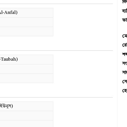
বি
ব্য
l-Anfal)
ভা
মে
রে
শব্
-Taubah)
স
সা
সো
হো
ইউনুস)