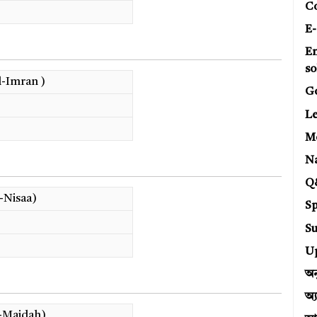
C
E-
E
so
l-Imran )
G
Le
Mo
N
Q
-Nisaa)
Sp
Su
U
অন
অ্
-Maidah)