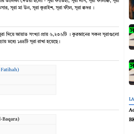
র তালিকা দেওয়া হলো - সূরা ফাতিহা, সূরা নাস, সূরা ফালাক্ব, সূরা
ার, সূরা মা উন, সূরা কূরাইশ, সূরা ফীল, সূরা ক্বদর ।
রা দিয়ে আয়াত সংখ্যা প্রায় ৬,২৩৬টি । কুরআনের সকল সূরাগুলো
যায় মধ্যে ১৪৪টি সূরা রাখা হয়েছে।
-Fatihah)
LA
A
Al-Baqara)
B