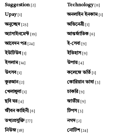
Suggestion
Technology
[2]
[11]
Upay
অনলাইন ইনকাম
[1]
[1]
অনুচ্ছেদ
অভিনেত্রী
[25]
[1]
অ্যাসাইনমেন্ট
আন্তর্জাতিক
[19]
[6]
আবেদন পত্র
ই-সেবা
[24]
[9]
ইউটিউব
ইতিহাস
[1]
[9]
ইসলাম
উপায়
[14]
[4]
উৎসব
কলেজে ভর্তি
[1]
[1]
কুরআন
কোরিয়ান ভাষা
[2]
[3]
খেলাধুলা
চাকরি
[1]
[9]
ছবি ঘর
জাতীয়
[4]
[9]
জীবন কাহিনী
টিপস
[6]
[3]
তথ্যপ্রযুক্তি
নগদ
[77]
[2]
নিউজ
নোটিশ
[18]
[24]