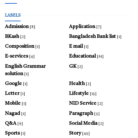
LABELS
Admission
Application
[8]
[7]
BKash
Bangladesh Bank list
[2]
[1]
Composition
E mail
[1]
[1]
E-services
Educational
[4]
[61]
English Grammar
GK
[2]
solution
[1]
Google
Health
[1]
[2]
Letter
Lifestyle
[1]
[15]
Mobile
NID Service
[1]
[2]
Nagad
Paragraph
[1]
[5]
Q&A
Social Media
[9]
[2]
Sports
Story
[1]
[45]