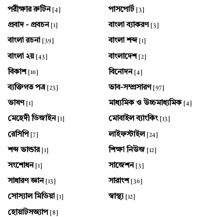
পরীক্ষার রুটিন
পাসপোর্ট
[4]
[3]
প্রবাদ - প্রবচন
বাংলা ব্যাকরণ
[1]
[3]
বাংলা রচনা
বাংলা শব্দ
[39]
[1]
বাংলা ২য়
বাংলাদেশ
[43]
[2]
বিকাশ
বিনোদন
[10]
[4]
ব্যক্তিগত পত্র
ভাব-সম্প্রসারণ
[23]
[97]
ভাষণ
মাধ্যমিক ও উচ্চমাধ্যমিক
[1]
[4]
মেহেদী ডিজাইন
মোবাইল ব্যাংকিং
[1]
[13]
রেসিপি
লাইফস্টাইল
[7]
[24]
শব্দ ভান্ডার
শিক্ষা নিউজ
[1]
[12]
সংশোধন
সাজেশন
[1]
[3]
সাধারণ জ্ঞান
সারাংশ
[13]
[36]
সোস্যাল মিডিয়া
স্বাস্থ্য
[1]
[12]
হোয়াটসঅ্যাপ
[8]