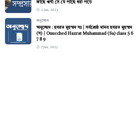
কাছে ঋণী সে যে পাছে ধরা পড়ে
2 Jan, 2023
অনুচ্ছেদ
অনুচ্ছেদ : হযরত মুহম্মদ সঃ | সর্বশ্রেষ্ঠ মানব হযরত মুহম্মদ
(স) | Onucched Hazrat Muhammad (Sa) class 5 6
7 8 9
7 Jan, 2023
স্বাস্থ্য
চোখের দৃষ্টি বৃদ্ধি করার উপায় নতুন নিয়ম
3 Jan, 2023
বাংলা ২য়
,
সারাংশ
যতটুকু অত্যাবশ্যক কেবল তাহার মধ্যে কারারুদ্ধ হইয়া
থাকা মানবজীবনের ধর্ম নহে সারাংশ
2 Feb, 2023
বাংলা ২য়
,
সারাংশ
কোন পাথেয় নিয়ে তোমরা এসেছ? সারাংশ - কৌণিক বার্তা
28 Jan, 2023