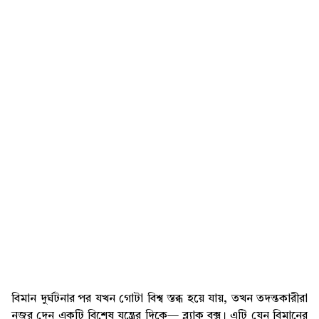
বিমান দুর্ঘটনার পর যখন গোটা বিশ্ব স্তব্ধ হয়ে যায়, তখন তদন্তকারীরা
নজর দেন একটি বিশেষ যন্ত্রের দিকে— ব্ল্যাক বক্স। এটি যেন বিমানের