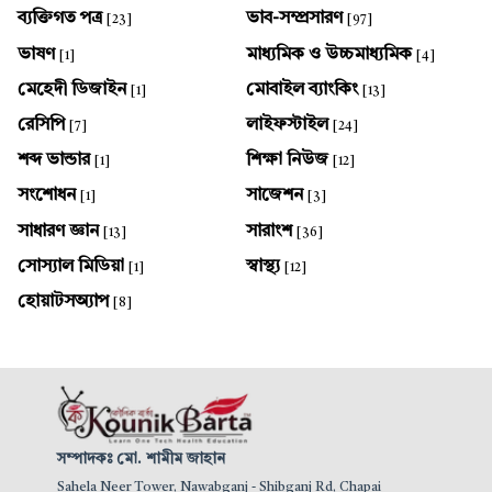
ব্যক্তিগত পত্র
ভাব-সম্প্রসারণ
[23]
[97]
ভাষণ
মাধ্যমিক ও উচ্চমাধ্যমিক
[1]
[4]
মেহেদী ডিজাইন
মোবাইল ব্যাংকিং
[1]
[13]
রেসিপি
লাইফস্টাইল
[7]
[24]
শব্দ ভান্ডার
শিক্ষা নিউজ
[1]
[12]
সংশোধন
সাজেশন
[1]
[3]
সাধারণ জ্ঞান
সারাংশ
[13]
[36]
সোস্যাল মিডিয়া
স্বাস্থ্য
[1]
[12]
হোয়াটসঅ্যাপ
[8]
সম্পাদকঃ মো. শামীম জাহান
Sahela Neer Tower, Nawabganj - Shibganj Rd, Chapai