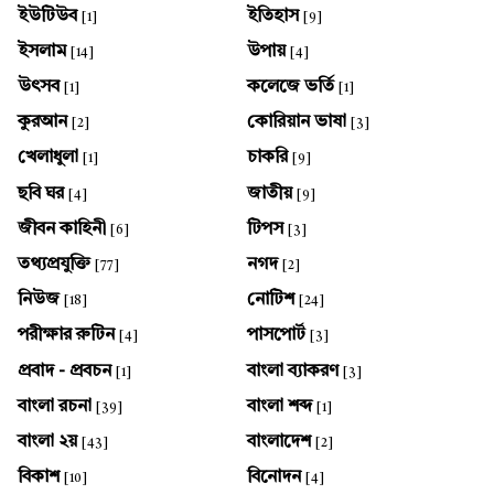
ইউটিউব
ইতিহাস
[1]
[9]
ইসলাম
উপায়
[14]
[4]
উৎসব
কলেজে ভর্তি
[1]
[1]
কুরআন
কোরিয়ান ভাষা
[2]
[3]
খেলাধুলা
চাকরি
[1]
[9]
ছবি ঘর
জাতীয়
[4]
[9]
জীবন কাহিনী
টিপস
[6]
[3]
তথ্যপ্রযুক্তি
নগদ
[77]
[2]
নিউজ
নোটিশ
[18]
[24]
পরীক্ষার রুটিন
পাসপোর্ট
[4]
[3]
প্রবাদ - প্রবচন
বাংলা ব্যাকরণ
[1]
[3]
বাংলা রচনা
বাংলা শব্দ
[39]
[1]
বাংলা ২য়
বাংলাদেশ
[43]
[2]
বিকাশ
বিনোদন
[10]
[4]