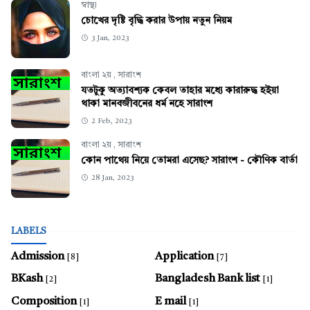
স্বাস্থ্য
চোখের দৃষ্টি বৃদ্ধি করার উপায় নতুন নিয়ম
3 Jan, 2023
বাংলা ২য়
,
সারাংশ
যতটুকু অত্যাবশ্যক কেবল তাহার মধ্যে কারারুদ্ধ হইয়া
থাকা মানবজীবনের ধর্ম নহে সারাংশ
2 Feb, 2023
বাংলা ২য়
,
সারাংশ
কোন পাথেয় নিয়ে তোমরা এসেছ? সারাংশ - কৌণিক বার্তা
28 Jan, 2023
LABELS
Admission
Application
[8]
[7]
BKash
Bangladesh Bank list
[2]
[1]
Composition
E mail
[1]
[1]