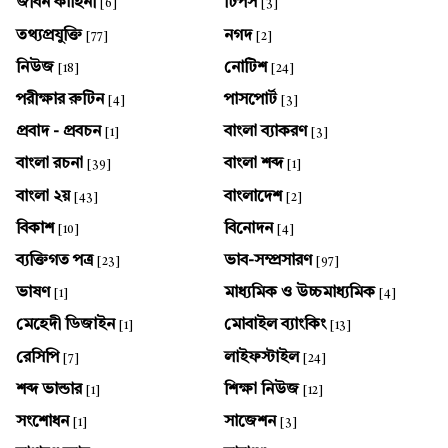
জীবন কাহিনী
টিপস
[6]
[3]
তথ্যপ্রযুক্তি
নগদ
[77]
[2]
নিউজ
নোটিশ
[18]
[24]
পরীক্ষার রুটিন
পাসপোর্ট
[4]
[3]
প্রবাদ - প্রবচন
বাংলা ব্যাকরণ
[1]
[3]
বাংলা রচনা
বাংলা শব্দ
[39]
[1]
বাংলা ২য়
বাংলাদেশ
[43]
[2]
বিকাশ
বিনোদন
[10]
[4]
ব্যক্তিগত পত্র
ভাব-সম্প্রসারণ
[23]
[97]
ভাষণ
মাধ্যমিক ও উচ্চমাধ্যমিক
[1]
[4]
মেহেদী ডিজাইন
মোবাইল ব্যাংকিং
[1]
[13]
রেসিপি
লাইফস্টাইল
[7]
[24]
শব্দ ভান্ডার
শিক্ষা নিউজ
[1]
[12]
সংশোধন
সাজেশন
[1]
[3]