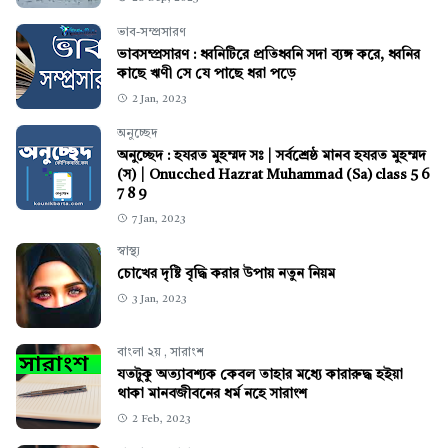
ভাব-সম্প্রসারণ
ভাবসম্প্রসারণ : ধ্বনিটিরে প্রতিধ্বনি সদা ব্যঙ্গ করে, ধ্বনির
কাছে ঋণী সে যে পাছে ধরা পড়ে
2 Jan, 2023
অনুচ্ছেদ
অনুচ্ছেদ : হযরত মুহম্মদ সঃ | সর্বশ্রেষ্ঠ মানব হযরত মুহম্মদ
(স) | Onucched Hazrat Muhammad (Sa) class 5 6
7 8 9
7 Jan, 2023
স্বাস্থ্য
চোখের দৃষ্টি বৃদ্ধি করার উপায় নতুন নিয়ম
3 Jan, 2023
বাংলা ২য়
,
সারাংশ
যতটুকু অত্যাবশ্যক কেবল তাহার মধ্যে কারারুদ্ধ হইয়া
থাকা মানবজীবনের ধর্ম নহে সারাংশ
2 Feb, 2023