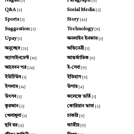
Nagad
Paragraph
[1]
[5]
Q&A
Social Media
[9]
[2]
Sports
Story
[1]
[45]
Suggestion
Technology
[2]
[11]
Upay
অনলাইন ইনকাম
[1]
[1]
অনুচ্ছেদ
অভিনেত্রী
[25]
[1]
অ্যাসাইনমেন্ট
আন্তর্জাতিক
[19]
[6]
আবেদন পত্র
ই-সেবা
[24]
[9]
ইউটিউব
ইতিহাস
[1]
[9]
ইসলাম
উপায়
[14]
[4]
উৎসব
কলেজে ভর্তি
[1]
[1]
কুরআন
কোরিয়ান ভাষা
[2]
[3]
খেলাধুলা
চাকরি
[1]
[9]
ছবি ঘর
জাতীয়
[4]
[9]