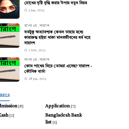
চোখের দৃষ্টি বৃদ্ধি করার উপায় নতুন নিয়ম
3 Jan, 2023
বাংলা ২য়
,
সারাংশ
যতটুকু অত্যাবশ্যক কেবল তাহার মধ্যে
কারারুদ্ধ হইয়া থাকা মানবজীবনের ধর্ম নহে
সারাংশ
2 Feb, 2023
বাংলা ২য়
,
সারাংশ
কোন পাথেয় নিয়ে তোমরা এসেছ? সারাংশ -
কৌণিক বার্তা
28 Jan, 2023
BELS
dmission
Application
[8]
[7]
Kash
Bangladesh Bank
[2]
list
[1]