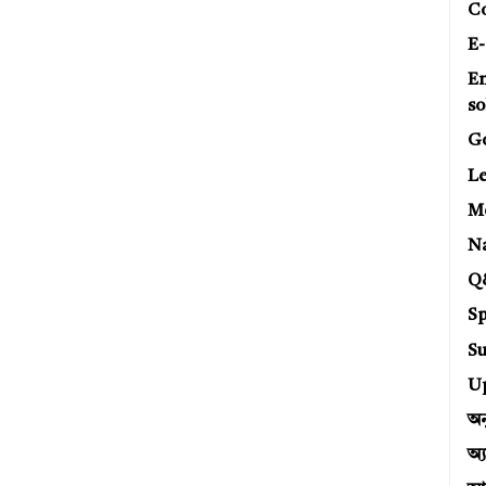
C
E-
E
so
G
Le
Mo
N
Q
Sp
Su
U
অন
অ্