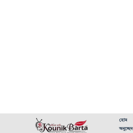
হোম
অনুচ্ছেদ