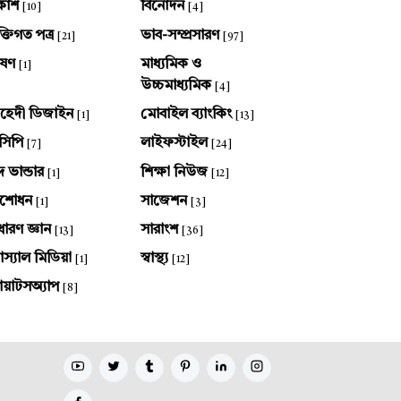
কাশ
বিনোদন
[10]
[4]
ক্তিগত পত্র
ভাব-সম্প্রসারণ
[21]
[97]
ষণ
মাধ্যমিক ও
[1]
উচ্চমাধ্যমিক
[4]
হেদী ডিজাইন
মোবাইল ব্যাংকিং
[1]
[13]
সিপি
লাইফস্টাইল
[7]
[24]
দ ভান্ডার
শিক্ষা নিউজ
[1]
[12]
ংশোধন
সাজেশন
[1]
[3]
ধারণ জ্ঞান
সারাংশ
[13]
[36]
স্যাল মিডিয়া
স্বাস্থ্য
[1]
[12]
য়াটসঅ্যাপ
[8]