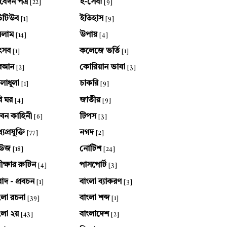
েদন পত্র
ই-সেবা
[22]
[9]
উটিউব
ইতিহাস
[1]
[9]
সলাম
উপায়
[14]
[4]
ৎসব
কলেজে ভর্তি
[1]
[1]
ুরআন
কোরিয়ান ভাষা
[2]
[3]
লাধুলা
চাকরি
[1]
[9]
ি ঘর
জাতীয়
[4]
[9]
বন কাহিনী
টিপস
[6]
[3]
যপ্রযুক্তি
নগদ
[77]
[2]
িউজ
নোটিশ
[18]
[24]
ীক্ষার রুটিন
পাসপোর্ট
[4]
[3]
বাদ - প্রবচন
বাংলা ব্যাকরণ
[1]
[3]
ংলা রচনা
বাংলা শব্দ
[39]
[1]
ংলা ২য়
বাংলাদেশ
[43]
[2]