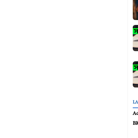
LA
A
B