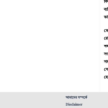
বি
ব্য
ভা
মে
রে
শব্
স
সা
সো
হো
আমাদের সম্পর্কে
Disclaimer