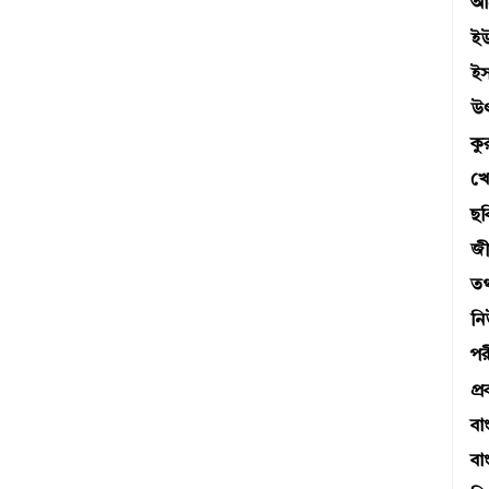
আব
ই
ই
উ
ক
খে
ছব
জী
তথ্
ন
পর
প্র
বা
বা