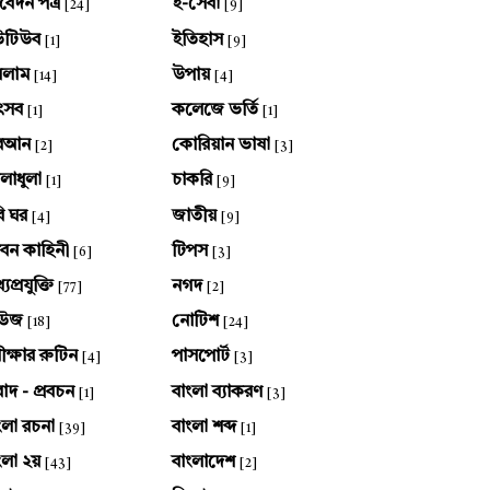
েদন পত্র
ই-সেবা
[24]
[9]
উটিউব
ইতিহাস
[1]
[9]
সলাম
উপায়
[14]
[4]
ৎসব
কলেজে ভর্তি
[1]
[1]
ুরআন
কোরিয়ান ভাষা
[2]
[3]
লাধুলা
চাকরি
[1]
[9]
ি ঘর
জাতীয়
[4]
[9]
বন কাহিনী
টিপস
[6]
[3]
যপ্রযুক্তি
নগদ
[77]
[2]
িউজ
নোটিশ
[18]
[24]
ীক্ষার রুটিন
পাসপোর্ট
[4]
[3]
বাদ - প্রবচন
বাংলা ব্যাকরণ
[1]
[3]
ংলা রচনা
বাংলা শব্দ
[39]
[1]
ংলা ২য়
বাংলাদেশ
[43]
[2]