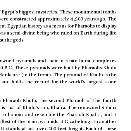
of Egypt's biggest mysteries. These monumental tombs
were constructed approximately 4,500 years ago. The
t Egyptian history as a means for Pharaohs to display
was a semi-divine being who ruled on Earth during life
st the gods.
enowned pyramids and their intricate burial complexes
0 B.C. These pyramids were built by Pharaohs Khufu
Menkaure (in the front). The pyramid of Khufu is the
and holds the record for the world's largest stone
he Pharaoh Khufu, the second Pharaoh of the fourth
 is that of Khufu's son, Khafra. The renowned Sphinx
d to honour and resemble the Pharaoh Khafra, and it
allest of the main pyramids at Giza belongs to another
t stands at just over 200 feet height. Each of these