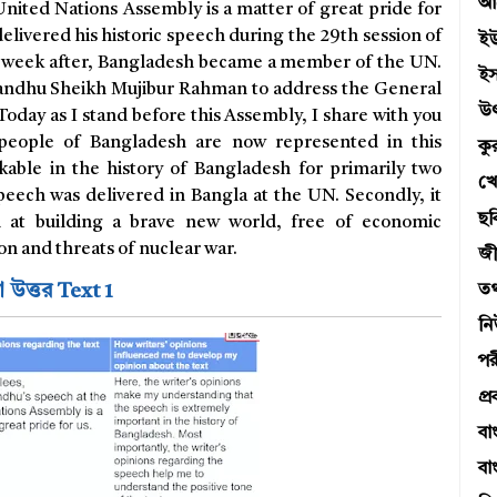
আব
ited Nations Assembly is a matter of great pride for
ivered his historic speech during the 29th session of
ই
a week after, Bangladesh became a member of the UN.
ই
ndhu Sheikh Mujibur Rahman to address the General
উ
Today as I stand before this Assembly, I share with you
n people of Bangladesh are now represented in this
ক
kable in the history of Bangladesh for primarily two
খে
 speech was delivered in Bangla at the UN. Secondly, it
ছব
d at building a brave new world, free of economic
sion and threats of nuclear war.
জী
না উত্তর Text 1
তথ্
ন
পর
প্র
বা
বা