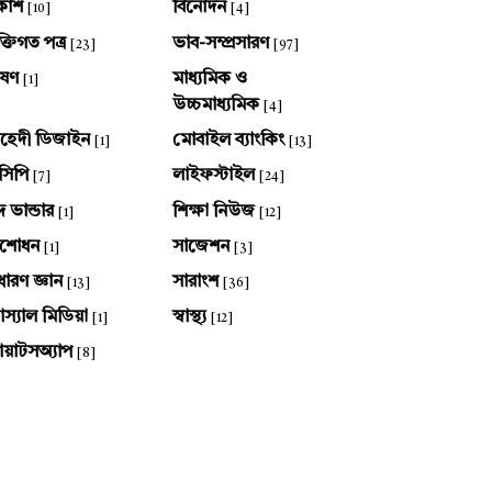
কাশ
বিনোদন
[10]
[4]
ক্তিগত পত্র
ভাব-সম্প্রসারণ
[23]
[97]
ষণ
মাধ্যমিক ও
[1]
উচ্চমাধ্যমিক
[4]
হেদী ডিজাইন
মোবাইল ব্যাংকিং
[1]
[13]
সিপি
লাইফস্টাইল
[7]
[24]
দ ভান্ডার
শিক্ষা নিউজ
[1]
[12]
ংশোধন
সাজেশন
[1]
[3]
ধারণ জ্ঞান
সারাংশ
[13]
[36]
স্যাল মিডিয়া
স্বাস্থ্য
[1]
[12]
য়াটসঅ্যাপ
[8]