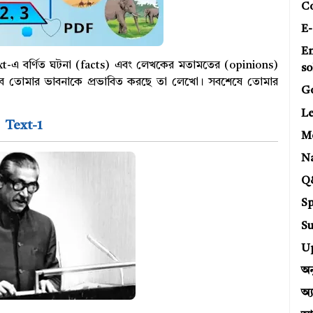
C
E-
E
t-এ বর্ণিত ঘটনা (facts) এবং লেখকের মতামতের (opinions)
so
 তোমার ভাবনাকে প্রভাবিত করছে তা লেখো। সবশেষে তোমার
G
Le
Text-1
Mo
N
Q
Sp
Su
U
অন
অ্