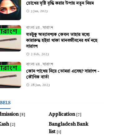
চোখের দৃষ্টি বৃদ্ধি করার উপায় নতুন নিয়ম
3 Jan, 2023
বাংলা ২য়
,
সারাংশ
যতটুকু অত্যাবশ্যক কেবল তাহার মধ্যে
কারারুদ্ধ হইয়া থাকা মানবজীবনের ধর্ম নহে
সারাংশ
2 Feb, 2023
বাংলা ২য়
,
সারাংশ
কোন পাথেয় নিয়ে তোমরা এসেছ? সারাংশ -
কৌণিক বার্তা
28 Jan, 2023
BELS
dmission
Application
[8]
[7]
Kash
Bangladesh Bank
[2]
list
[1]