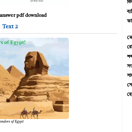
বি
ব্য
t! answer pdf download
ভা
Text 2
মে
রে
শব্
স
সা
সো
হো
nders of Egypt