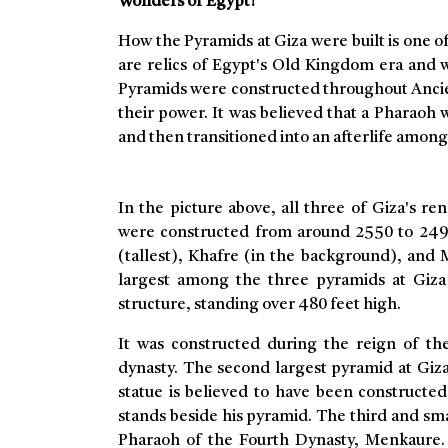
Wonders of Egypt!
How the Pyramids at Giza were built is one 
are relics of Egypt's Old Kingdom era and 
Pyramids were constructed throughout Ancien
their power. It was believed that a Pharaoh 
and then transitioned into an afterlife among
Educational
In the picture above, all three of Giza's r
were constructed from around 2550 to 249
(tallest), Khafre (in the background), and 
largest among the three pyramids at Giza 
structure, standing over 480 feet high.
It was constructed during the reign of t
dynasty. The second largest pyramid at Giza
statue is believed to have been constructe
stands beside his pyramid. The third and sm
Pharaoh of the Fourth Dynasty, Menkaure. I