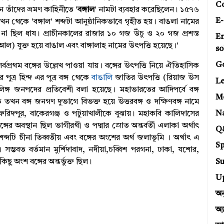
C
 তাঁদের ভ্রমণ কাহিনীতে '
বঙ্গাল
' নামটা ব্যবহার করেছিলেন। ১৫৭৬
E-
থেকে 'বঙ্গাল' শব্দটা আনুষ্ঠানিকভাবে গৃহীত হয়। বাঙলা নামের
 না ছিল ধাষ। প্রাচীনকালের রাজার ১০ গজ উঁচু ও ২০ গজ প্রশস্ত
E
আল) যুক্ত হয়ে বাঙাল এবং বাঙ্গালাহ নামের উৎপত্তি হয়েছে।'
so
G
বপ্রথম বঙ্গের উল্লেখ পাওয়া যায়। বঙ্গের উৎপত্তি নিয়ে ঐতিহাসিক
্র হিন্দ এর পুত্র বঙ্গ থেকে
বাঙালি
জাতির উৎপত্তি (রিয়াজ উস
Le
লিঙ্গ জনপদের প্রতিবেশী বলা হয়েছে। মহাভারতের আদিপর্বে বঙ্গ
Mo
তখন বঙ্গ জনগণ দুভাগে বিভক্ত হয়ে উত্তরবঙ্গ ও দক্ষিণবঙ্গ নামে
N
ফরিদপুর, বাকেরগঞ্জ ও পটুয়াখালীকে বুঝায়। মহাকবি কালিদাসের
গের অবস্থান ছিল ভাগীরথী ও পদ্মার স্রোত অন্তর্বর্তী এলাকা অর্থাৎ
Q
ব্দটি চীনা তিব্বতীয় এবং বঙ্গের অংশের অর্থ জলাভূমি । অর্থাৎ এ
Sp
ভবত বর্তমান মুর্শিদাবাদ, নদীয়া,চব্বিশ পরগনা, ঢাকা, যশোর,
Su
ু অংশ বঙ্গের অন্তর্ভুক্ত ছিল।
U
অন
অ্