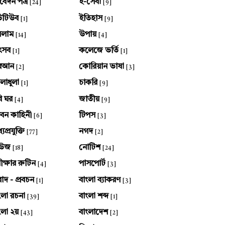
েদন পত্র
ই-সেবা
[24]
[9]
উটিউব
ইতিহাস
[1]
[9]
সলাম
উপায়
[14]
[4]
ৎসব
কলেজে ভর্তি
[1]
[1]
ুরআন
কোরিয়ান ভাষা
[2]
[3]
লাধুলা
চাকরি
[1]
[9]
ি ঘর
জাতীয়
[4]
[9]
বন কাহিনী
টিপস
[6]
[3]
যপ্রযুক্তি
নগদ
[77]
[2]
িউজ
নোটিশ
[18]
[24]
ীক্ষার রুটিন
পাসপোর্ট
[4]
[3]
বাদ - প্রবচন
বাংলা ব্যাকরণ
[1]
[3]
ংলা রচনা
বাংলা শব্দ
[39]
[1]
ংলা ২য়
বাংলাদেশ
[43]
[2]