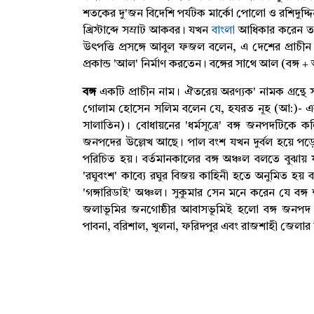
শতকের দু'জন বিদেশি পর্যটক মার্কো পোলো ও রশিদুদ্দিন
খ্রিস্টাব্দে সম্রাট আকবর। যখন
বাংলা
আধিকার করেন তখন 
উৎপত্তি প্রসঙ্গে আবুল ফজল বলেন, এ দেশের প্রাচীন
প্রকান্ড 'আল' নির্মাণ করতেন। বঙ্গের সাথে আল (বঙ্গ + 
বঙ্গ
একটি প্রাচীন নাম। ঐতরেয় অরণ্যক' নামক গ্রন্থে সর্
গোলাম হোসেন সলিম বলেন যে, হযরত নূহ (আ:)- এর পুত
সালাতিন)। বোধায়নের 'ধর্মসূত্রে' বঙ্গ জনপদটিকে ক
জনপদের উল্লেখ আছে। পাল বংশ যখন দুর্বল হয়ে পড়ে 
পরিচিত হয়। বর্তমানকালের বঙ্গ অঞ্চল বলতে বুঝায় 
'রঘুবংশ' কাব্যে রঘুর বিজয় কাহিনী হতে অনুমিত হয় বঙ্
'গঙ্গারিডাই' অঞ্চল। সুকুমার সেন মনে করেন যে বঙ্গ শ
জলাভূমির জনগোষ্ঠীর আবাসভূমিই হলো বঙ্গ জনপদ। সম্
পাবনা, বরিশাল, খুলনা, ফরিদপুর এবং রাজশাহী জেলার কিছ
Q&A,সাধারণ জ্ঞান