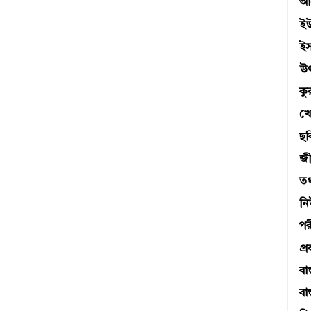
আব
ই
ই
উ
ক
খে
ছব
জী
তথ্
ন
পর
প্র
বা
বা