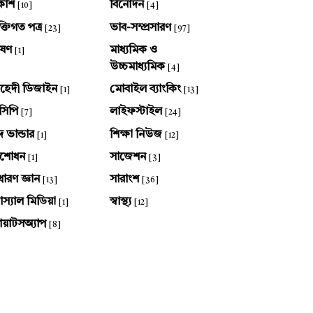
কাশ
বিনোদন
[10]
[4]
ক্তিগত পত্র
ভাব-সম্প্রসারণ
[23]
[97]
ষণ
মাধ্যমিক ও
[1]
উচ্চমাধ্যমিক
[4]
হেদী ডিজাইন
মোবাইল ব্যাংকিং
[1]
[13]
সিপি
লাইফস্টাইল
[7]
[24]
দ ভান্ডার
শিক্ষা নিউজ
[1]
[12]
ংশোধন
সাজেশন
[1]
[3]
ধারণ জ্ঞান
সারাংশ
[13]
[36]
স্যাল মিডিয়া
স্বাস্থ্য
[1]
[12]
য়াটসঅ্যাপ
[8]