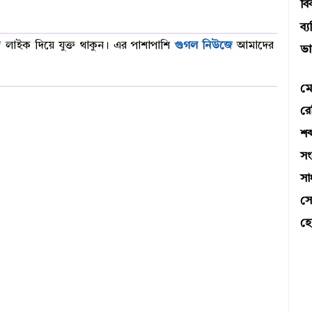
বি
ব্য
ে
লাইক দিয়ে যুক্ত থাকুন। এর পাশাপাশি
গুগল নিউজে
আমাদের
ভা
মে
রে
শব্
স
সা
সো
হো