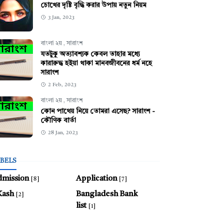
চোখের দৃষ্টি বৃদ্ধি করার উপায় নতুন নিয়ম
3 Jan, 2023
বাংলা ২য়
,
সারাংশ
যতটুকু অত্যাবশ্যক কেবল তাহার মধ্যে
কারারুদ্ধ হইয়া থাকা মানবজীবনের ধর্ম নহে
সারাংশ
2 Feb, 2023
বাংলা ২য়
,
সারাংশ
কোন পাথেয় নিয়ে তোমরা এসেছ? সারাংশ -
কৌণিক বার্তা
28 Jan, 2023
BELS
dmission
Application
[8]
[7]
Kash
Bangladesh Bank
[2]
list
[1]