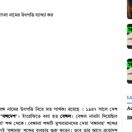
ংলা নামের উৎপত্তি ব্যাখ্যা কর
LA
A
্গ নামের উৎপত্তি নিয়ে মত পার্থক্য রয়েছে । ১৯৪৭ সালে দেশ
 “
বঙ্গদেশ
”। ইংরেজিতে বলা হত
বেঙ্গল
। বেঙ্গল নামটা দিয়েছিল
B
া’ শব্দ থেকে। বেঙ্গালা শব্দটি মুসলমানদের দেয়া ‘বঙ্গালহ’ শব্দের
ানগণই 'বঙ্গালহ' শব্দের ব্যবহার শুরু করেন। তবে তার আগে ত্রয়োদশ