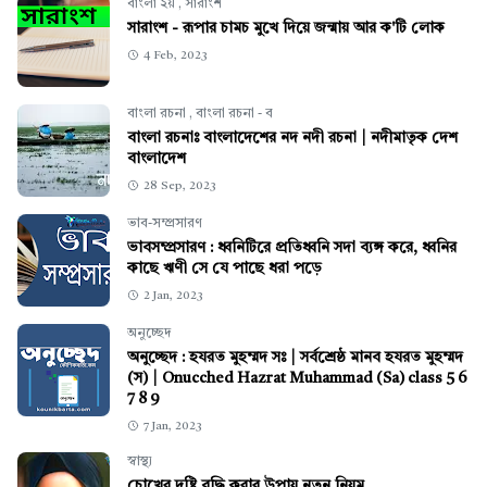
বাংলা ২য়
,
সারাংশ
সারাংশ - রূপার চামচ মুখে দিয়ে জন্মায় আর ক'টি লোক
4 Feb, 2023
বাংলা রচনা
,
বাংলা রচনা - ব
বাংলা রচনাঃ বাংলাদেশের নদ নদী রচনা | নদীমাতৃক দেশ
বাংলাদেশ
28 Sep, 2023
ভাব-সম্প্রসারণ
ভাবসম্প্রসারণ : ধ্বনিটিরে প্রতিধ্বনি সদা ব্যঙ্গ করে, ধ্বনির
কাছে ঋণী সে যে পাছে ধরা পড়ে
2 Jan, 2023
অনুচ্ছেদ
অনুচ্ছেদ : হযরত মুহম্মদ সঃ | সর্বশ্রেষ্ঠ মানব হযরত মুহম্মদ
(স) | Onucched Hazrat Muhammad (Sa) class 5 6
7 8 9
7 Jan, 2023
স্বাস্থ্য
চোখের দৃষ্টি বৃদ্ধি করার উপায় নতুন নিয়ম