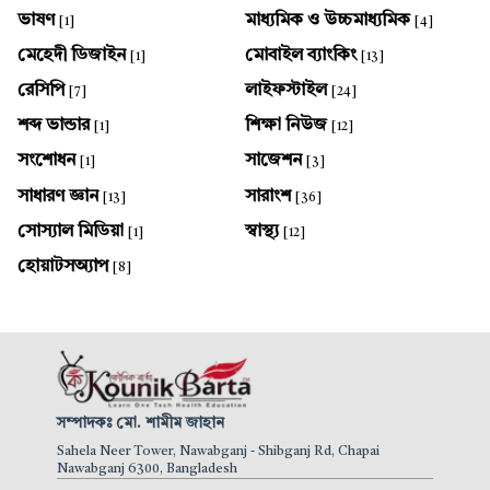
ভাষণ
মাধ্যমিক ও উচ্চমাধ্যমিক
[1]
[4]
মেহেদী ডিজাইন
মোবাইল ব্যাংকিং
[1]
[13]
রেসিপি
লাইফস্টাইল
[7]
[24]
শব্দ ভান্ডার
শিক্ষা নিউজ
[1]
[12]
সংশোধন
সাজেশন
[1]
[3]
সাধারণ জ্ঞান
সারাংশ
[13]
[36]
সোস্যাল মিডিয়া
স্বাস্থ্য
[1]
[12]
হোয়াটসঅ্যাপ
[8]
সম্পাদকঃ মো. শামীম জাহান
Sahela Neer Tower, Nawabganj - Shibganj Rd, Chapai
Nawabganj 6300, Bangladesh