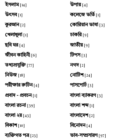
ইসলাম
উপায়
[14]
[4]
উৎসব
কলেজে ভর্তি
[1]
[1]
কুরআন
কোরিয়ান ভাষা
[2]
[3]
খেলাধুলা
চাকরি
[1]
[9]
ছবি ঘর
জাতীয়
[4]
[9]
জীবন কাহিনী
টিপস
[6]
[3]
তথ্যপ্রযুক্তি
নগদ
[77]
[2]
নিউজ
নোটিশ
[18]
[24]
পরীক্ষার রুটিন
পাসপোর্ট
[4]
[3]
প্রবাদ - প্রবচন
বাংলা ব্যাকরণ
[1]
[3]
বাংলা রচনা
বাংলা শব্দ
[39]
[1]
বাংলা ২য়
বাংলাদেশ
[43]
[2]
বিকাশ
বিনোদন
[10]
[4]
ব্যক্তিগত পত্র
ভাব-সম্প্রসারণ
[23]
[97]