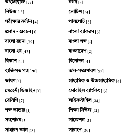
তথ্যপ্রযুক্তি
নগদ
[77]
[2]
নিউজ
নোটিশ
[18]
[24]
পরীক্ষার রুটিন
পাসপোর্ট
[4]
[3]
প্রবাদ - প্রবচন
বাংলা ব্যাকরণ
[1]
[3]
বাংলা রচনা
বাংলা শব্দ
[39]
[1]
বাংলা ২য়
বাংলাদেশ
[43]
[2]
বিকাশ
বিনোদন
[10]
[4]
ব্যক্তিগত পত্র
ভাব-সম্প্রসারণ
[20]
[97]
ভাষণ
মাধ্যমিক ও উচ্চমাধ্যমিক
[1]
[4]
মেহেদী ডিজাইন
মোবাইল ব্যাংকিং
[1]
[13]
রেসিপি
লাইফস্টাইল
[7]
[24]
শব্দ ভান্ডার
শিক্ষা নিউজ
[1]
[12]
সংশোধন
সাজেশন
[1]
[3]
সাধারণ জ্ঞান
সারাংশ
[13]
[36]