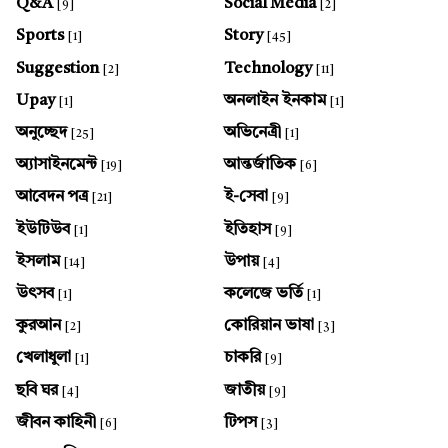
Q&A
Social Media
[9]
[2]
Sports
Story
[1]
[45]
Suggestion
Technology
[2]
[11]
Upay
অনলাইন ইনকাম
[1]
[1]
অনুচ্ছেদ
অভিনেত্রী
[25]
[1]
অ্যাসাইনমেন্ট
আন্তর্জাতিক
[19]
[6]
আবেদন পত্র
ই-সেবা
[21]
[9]
ইউটিউব
ইতিহাস
[1]
[9]
ইসলাম
উপায়
[14]
[4]
উৎসব
কলেজে ভর্তি
[1]
[1]
কুরআন
কোরিয়ান ভাষা
[2]
[3]
খেলাধুলা
চাকরি
[1]
[9]
ছবি ঘর
জাতীয়
[4]
[9]
জীবন কাহিনী
টিপস
[6]
[3]