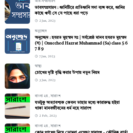
ভাব-সম্প্রসারণ
ভাবসম্প্রসারণ : ধ্বনিটিরে প্রতিধ্বনি সদা ব্যঙ্গ করে, ধ্বনির
কাছে ঋণী সে যে পাছে ধরা পড়ে
2 Jan, 2023
অনুচ্ছেদ
অনুচ্ছেদ : হযরত মুহম্মদ সঃ | সর্বশ্রেষ্ঠ মানব হযরত মুহম্মদ
(স) | Onucched Hazrat Muhammad (Sa) class 5 6
7 8 9
7 Jan, 2023
স্বাস্থ্য
চোখের দৃষ্টি বৃদ্ধি করার উপায় নতুন নিয়ম
3 Jan, 2023
বাংলা ২য়
,
সারাংশ
যতটুকু অত্যাবশ্যক কেবল তাহার মধ্যে কারারুদ্ধ হইয়া
থাকা মানবজীবনের ধর্ম নহে সারাংশ
2 Feb, 2023
বাংলা ২য়
,
সারাংশ
কোন পাথেয় নিয়ে তোমরা এসেছ? সারাংশ - কৌণিক বার্তা