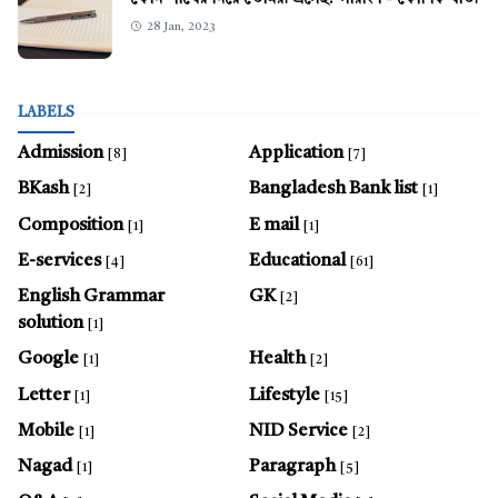
28 Jan, 2023
LABELS
Admission
Application
[8]
[7]
BKash
Bangladesh Bank list
[2]
[1]
Composition
E mail
[1]
[1]
E-services
Educational
[4]
[61]
English Grammar
GK
[2]
solution
[1]
Google
Health
[1]
[2]
Letter
Lifestyle
[1]
[15]
Mobile
NID Service
[1]
[2]
Nagad
Paragraph
[1]
[5]